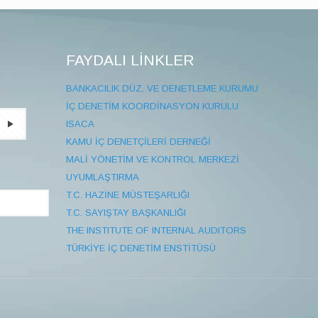
FAYDALI LİNKLER
BANKACILIK DÜZ. VE DENETLEME KURUMU
İÇ DENETİM KOORDİNASYON KURULU
ISACA
KAMU İÇ DENETÇİLERİ DERNEĞİ
MALİ YÖNETİM VE KONTROL MERKEZİ
UYUMLAŞTIRMA
T.C. HAZİNE MÜSTEŞARLIĞI
T.C. SAYIŞTAY BAŞKANLIĞI
THE INSTITUTE OF INTERNAL AUDITORS
TÜRKİYE İÇ DENETİM ENSTİTÜSÜ