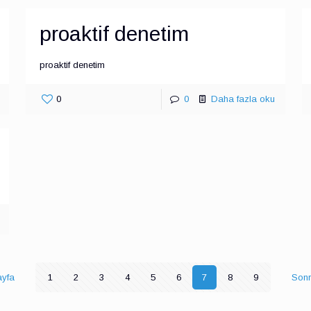
proaktif denetim
proaktif denetim
0
0
Daha fazla oku
ayfa
1
2
3
4
5
6
7
8
9
Sonr