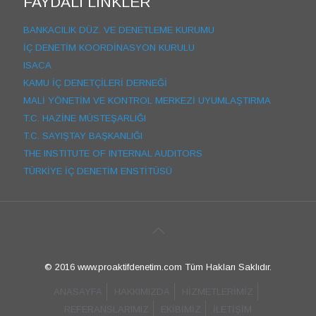
FAYDALI LİNKLER
BANKACILIK DÜZ. VE DENETLEME KURUMU
İÇ DENETİM KOORDİNASYON KURULU
ISACA
KAMU İÇ DENETÇİLERİ DERNEĞİ
MALİ YÖNETİM VE KONTROL MERKEZİ UYUMLAŞTIRMA
T.C. HAZİNE MÜSTEŞARLIĞI
T.C. SAYIŞTAY BAŞKANLIĞI
THE INSTITUTE OF INTERNAL AUDITORS
TÜRKİYE İÇ DENETİM ENSTİTÜSÜ
© 2016 www.proaktifdenetim.com Tüm Hakları Saklıdır.
ANASAYFA
HAKKIMIZDA
HİZMETLERİMİZ
REFERANSLARIMIZ
EKİBİMİZ
İLETİŞİM