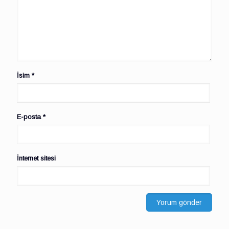
İsim
*
E-posta
*
İnternet sitesi