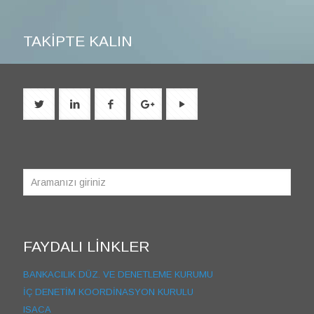
TAKİPTE KALIN
FAYDALI LİNKLER
BANKACILIK DÜZ. VE DENETLEME KURUMU
İÇ DENETİM KOORDİNASYON KURULU
ISACA